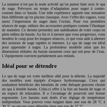
La natation n’est pas la seule activité qu’on puisse faire avec le spa
de nage. Prévoyez un temps d’adaptation pour nager à contre-
courant dans ce bassin. Une telle expérience apporte une sensation
bien différente qu’en piscine classique. Avec l’effet des vagues, vous
aurez l’impression de nager dans l’océan. Pour vos premières
séances de nage, utilisez des accessoires pratiques comme l’élastique
de maintien. Ce dernier permettra une stabilisation de votre corps en
plein milieu du bassin. Au fur et à mesure que vous progressez, vous
tiendrez le coup pour les longues séances, ce qui vous aide à alterner
des sessions de nage rapides et intenses. Le spa de nage est idéal
pour apprendre à nager. La profondeur modérée ainsi que les
dimensions réduites du bassin rassurent ceux qui ont peur de l’eau.
L’équipement convient parfaitement aux enfants.
Idéal pour se détendre
Le spa de nage est votre meilleur allié pour la détente. La majorité
des modèles sont équipés d’espace hydromassage. Ceux qui
souhaitent bénéficier des bienfaits de cette thérapie peuvent choisir
un spa à double bassin. Celui-ci offre à la fois un bassin de nage et
un espace de relaxation. Il a l’avantage de pourvoir une bonne
ergonomie. Les bassins sont dotés d’un réglage de température
indépendant. Vous pouvez vous baigner dans une eau de 28 °C à
30 °C ou encore vous détendre dans une eau de 37 °C.